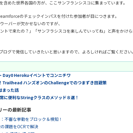
を含めた世界各国の方が、ここサンフランシスコに集まっています。
eamforceのチェックインパスを付けた参加者が目につきます。
ウーバーが欠かせないのですが、
eのイベントで来たの？」「サンフラシスコを楽しんでいってね」と声をかけ
様子をブログで発信していきたいと思いますので、よろしければご覧ください
ート Day0 Herokuイベントでコンニチワ
ailhead ハンズオンのChallengeでのつまずき回避策
ではまった話
に便利なStringクラスのメソッド８選！
リーの最新記事
ュリティ：不審な挙動をブロック＆検知！
ル検索の課題をOCRで解決