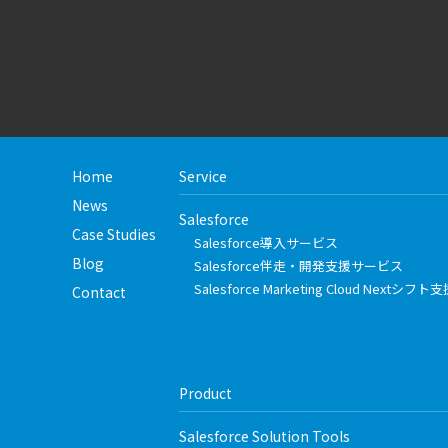
Home
Service
News
Salesforce
Case Studies
Salesforce導入サービス
Blog
Salesforce伴走・開発支援サービス
Salesforce Marketing Cloud Nextシ
Contact
Product
Salesforce Solution Tools