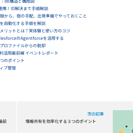
ェクト：db構造と構成図
 S3連携！ID解決まで手順解説
6参加登録から、宿の手配、出発準備でやっておくこと
rceを自動化する手順を解説
メリットとは？実体験と使い方のコツ
forceのAgentforceを活用する
ット：プロファイルからの脱却
データ利活用最前線 イベントレポート
つのポイント
ンティブ管理
次の記事
 最前
情報共有を効率化する３つのポイント