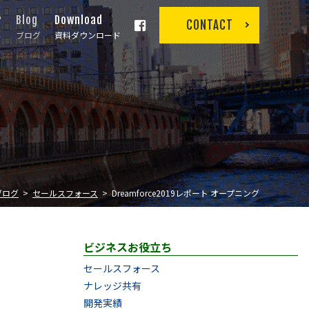
r
Blog
Download
CONTACT
ブログ
資料ダウンロード
ブログ
セールスフォース
Dreamforce2019レポート オープニング
ビジネスお役立ち
セールスフォース
ナレッジ共有
開発実績