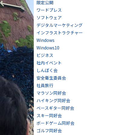
限定公開
ワードプレス
ソフトウェア
デジタルマーケティング
インフラストラクチャー
Windows
Windows10
ビジネス
社内イベント
しんぼく会
安全衛生委員会
社員旅行
マラソン同好会
ハイキング同好会
ベースギター同好会
スキー同好会
ボードゲーム同好会
ゴルフ同好会