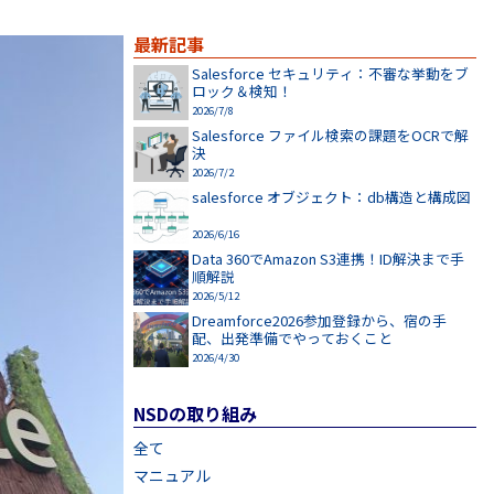
最新記事
Salesforce セキュリティ：不審な挙動をブ
ロック＆検知！
2026/7/8
Salesforce ファイル検索の課題をOCRで解
決
2026/7/2
salesforce オブジェクト：db構造と構成図
2026/6/16
Data 360でAmazon S3連携！ID解決まで手
順解説
2026/5/12
Dreamforce2026参加登録から、宿の手
配、出発準備でやっておくこと
2026/4/30
NSDの取り組み
全て
マニュアル