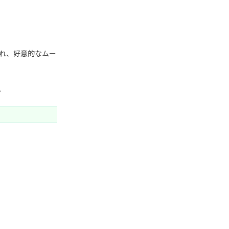
られ、好意的なムー
。