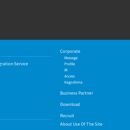
Corporate
Message
gration Service
Profile
IR
Access
Kagoshima
Business Partner
Download
Recruit
About Use Of The Site