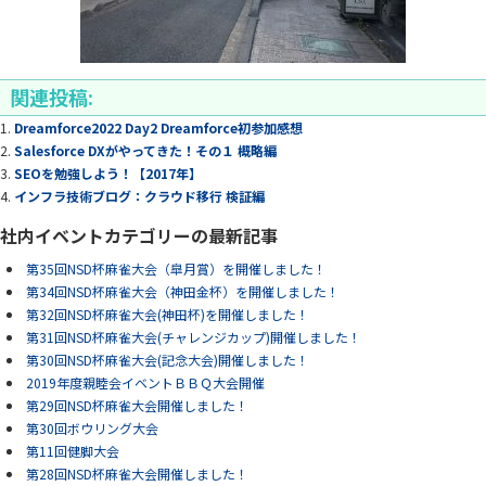
関連投稿:
Dreamforce2022 Day2 Dreamforce初参加感想
Salesforce DXがやってきた！その１ 概略編
SEOを勉強しよう！【2017年】
インフラ技術ブログ：クラウド移行 検証編
社内イベントカテゴリーの最新記事
第35回NSD杯麻雀大会（皐月賞）を開催しました！
第34回NSD杯麻雀大会（神田金杯）を開催しました！
第32回NSD杯麻雀大会(神田杯)を開催しました！
第31回NSD杯麻雀大会(チャレンジカップ)開催しました！
第30回NSD杯麻雀大会(記念大会)開催しました！
2019年度親睦会イベントＢＢＱ大会開催
第29回NSD杯麻雀大会開催しました！
第30回ボウリング大会
第11回健脚大会
第28回NSD杯麻雀大会開催しました！