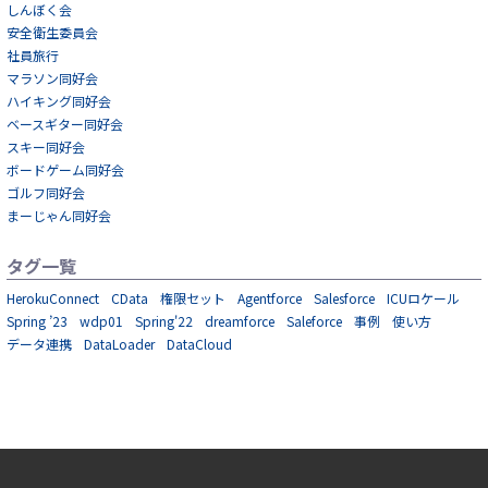
しんぼく会
安全衛生委員会
社員旅行
マラソン同好会
ハイキング同好会
ベースギター同好会
スキー同好会
ボードゲーム同好会
ゴルフ同好会
まーじゃん同好会
タグ一覧
HerokuConnect
CData
権限セット
Agentforce
Salesforce
ICUロケール
Spring ’23
wdp01
Spring'22
dreamforce
Saleforce
事例
使い方
データ連携
DataLoader
DataCloud