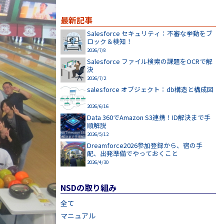
最新記事
Salesforce セキュリティ：不審な挙動をブ
ロック＆検知！
2026/7/8
Salesforce ファイル検索の課題をOCRで解
決
2026/7/2
salesforce オブジェクト：db構造と構成図
2026/6/16
Data 360でAmazon S3連携！ID解決まで手
順解説
2026/5/12
Dreamforce2026参加登録から、宿の手
配、出発準備でやっておくこと
2026/4/30
NSDの取り組み
全て
マニュアル