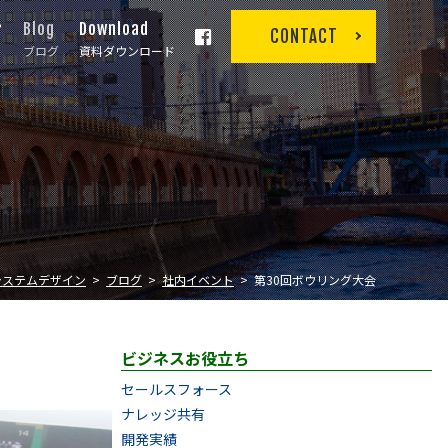
r
Blog
Download
CONTACT
ブログ
資料ダウンロード
システムデザイン
ブログ
社内イベント
第30回ボウリング大会
ビジネスお役立ち
セールスフォース
ナレッジ共有
開発実績