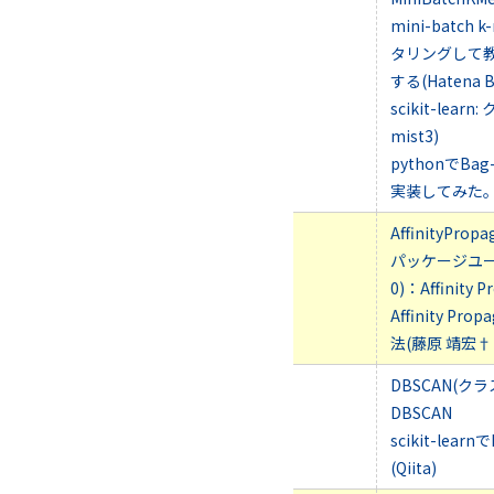
mini-batc
タリングして
する(Hatena B
scikit-lear
mist3)
pythonでBag-
実装してみた。(C
AffinityPr
パッケージユー
0)：Affinity P
Affinity P
法(藤原 靖宏†
DBSCAN(ク
DBSCAN
scikit-lea
(Qiita)