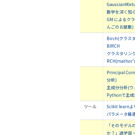
GaussianMi
数学を深く知らな
GM によるク
んごのお屋敷)
Birch(クラス
BIRCH
クラスタリング
RCH(mathor’s
Principal Co
分析)
主成分分析(ウ
Pythonで主成分分
ツール
Scikit le
パラメータ最適化(
「そのモデル
か？」過学習