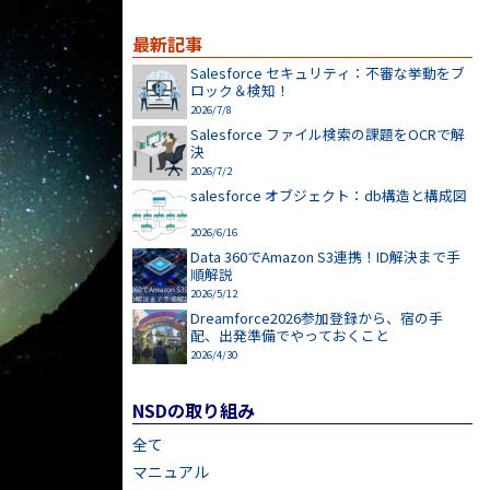
最新記事
Salesforce セキュリティ：不審な挙動をブ
ロック＆検知！
2026/7/8
Salesforce ファイル検索の課題をOCRで解
決
2026/7/2
salesforce オブジェクト：db構造と構成図
2026/6/16
Data 360でAmazon S3連携！ID解決まで手
順解説
2026/5/12
Dreamforce2026参加登録から、宿の手
配、出発準備でやっておくこと
2026/4/30
NSDの取り組み
全て
マニュアル