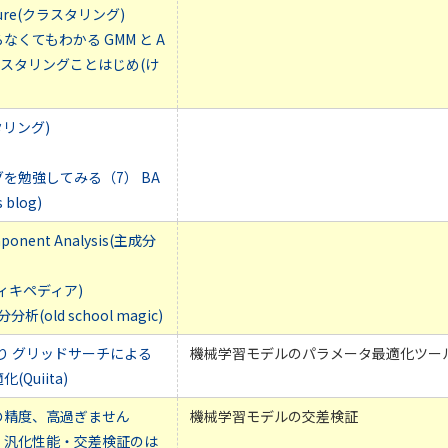
xture(クラスタリング)
くてもわかる GMM と A
ラスタリングことはじめ(け
タリング)
を勉強してみる（7） BA
 blog)
mponent Analysis(主成分
ィキペディア)
析(old school magic)
arnより グリッドサーチによる
機械学習モデルのパラメータ最適化ツー
Quiita)
の精度、高過ぎません
機械学習モデルの交差検証
・汎化性能・交差検証のは