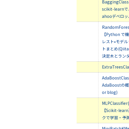
BaggingClass
scikit-le
ahooデベロ
RandomForest
【Python
レスト•モデル
トまとめ(Qiita
決定木とランダム
ExtraTreesCla
AdaBoostClas
AdaBoostの
or blog)
MLPClassifie
【Scikit-l
クで学習・予測(Q
MiniBatch