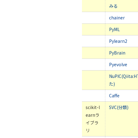
みる
chainer
PyML
Pylearn2
PyBrain
Pyevolve
NuPIC(Qii
た)
Caffe
scikit-l
SVC(分類)
earnラ
イブラ
リ