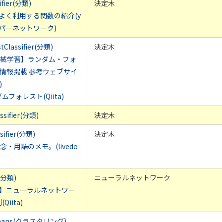
ifier(分類)
決定木
arnでよく利用する関数の紹介(y
ッパーネットワーク)
Classifier(分類)
決定木
 で機械学習】ランダム・フォ
 情報掲載 参考ウェブサイ
)
フォレスト(Qiita)
ssifier(分類)
決定木
sifier(分類)
決定木
概念・用語のメモ。(livedo
r(分類)
ニューラルネットワーク
earn】ニューラルネットワー
iita)
KMeans(クラスタリング)