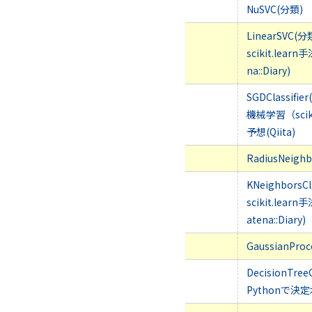
NuSVC(分類)
LinearSVC(分
scikit.lea
na::Diary)
SGDClassifie
機械学習（scik
予想(Qiita)
RadiusNeighb
KNeighborsCl
scikit.le
atena::Diary)
GaussianProc
DecisionTreeC
Pythonで