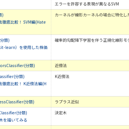
エラーを許容する表現が異なるSVM
類)
カーネルが線形カーネルの場合に特化した
rn手法徹底比較！ SVM編(Hate
r(分類)
確率的勾配降下学習を伴う正規化線形モ
it-learn）を使用した株価
orsClassifier(分類)
近傍法
assifier(分類)
K近傍法
arn手法徹底比較！ K近傍法編(H
essClassifier(分類)
ラプラス近似
lassifier(分類)
決定木
決定木を描いてみる