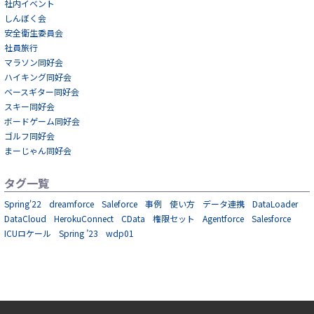
社内イベント
しんぼく会
安全衛生委員会
社員旅行
マラソン同好会
ハイキング同好会
ベースギター同好会
スキー同好会
ボードゲーム同好会
ゴルフ同好会
まーじゃん同好会
タグ一覧
Spring'22
dreamforce
Saleforce
事例
使い方
データ連携
DataLoader
DataCloud
HerokuConnect
CData
権限セット
Agentforce
Salesforce
ICUロケール
Spring ’23
wdp01