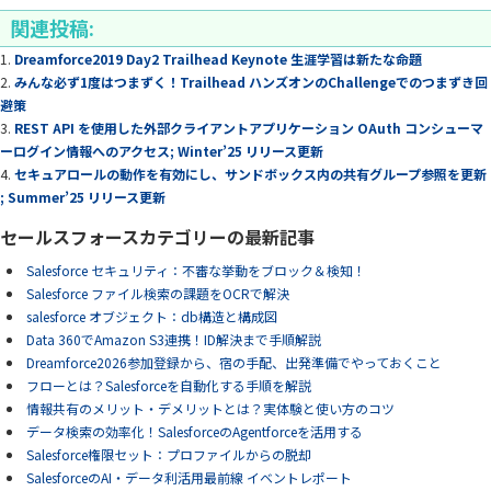
関連投稿:
Dreamforce2019 Day2 Trailhead Keynote 生涯学習は新たな命題
みんな必ず1度はつまずく！Trailhead ハンズオンのChallengeでのつまずき回
避策
REST API を使用した外部クライアントアプリケーション OAuth コンシューマ
ーログイン情報へのアクセス; Winter’25 リリース更新
セキュアロールの動作を有効にし、サンドボックス内の共有グループ参照を更新
; Summer’25 リリース更新
セールスフォースカテゴリーの最新記事
Salesforce セキュリティ：不審な挙動をブロック＆検知！
Salesforce ファイル検索の課題をOCRで解決
salesforce オブジェクト：db構造と構成図
Data 360でAmazon S3連携！ID解決まで手順解説
Dreamforce2026参加登録から、宿の手配、出発準備でやっておくこと
フローとは？Salesforceを自動化する手順を解説
情報共有のメリット・デメリットとは？実体験と使い方のコツ
データ検索の効率化！SalesforceのAgentforceを活用する
Salesforce権限セット：プロファイルからの脱却
SalesforceのAI・データ利活用最前線 イベントレポート