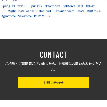
Spring ’23
wdp01
Spring'22
dreamforce
Saleforce
事例
使い方
データ連携
DataLoader
DataCloud
HerokuConnect
CData
権限セット
Agentforce
Salesforce
ICUロケール
CONTACT
ご相談・ご質問等ございましたら、お気軽にお問い合わせくださ
い。
お問い合わせ