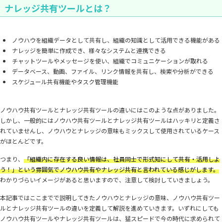
ナレッジ共有ツールとは？
ノウハウを組織データとして共有し、組織の知識として活用できる機能がある
ナレッジを簡単に作成でき、様々なシステムと連携できる
チャットツールやメッセージを使い、組織でコミュニケーションが取れる
データベース、動画、ファイル、リンク情報を共有し、検索や分析ができる
スケジュール共有機能やタスク管理機能
ノウハウ共有ツールとナレッジ共有ツールの違いにはこのような点がありました。
しかし、一般的にはノウハウ共有ツールとナレッジ共有ツールはハッキリと定義さ
れていませんし、ノウハウとナレッジの意味もミックスして使用されているケース
がほとんどです。
つまり、
「組織内に存在する良い情報は、社員同士で形式知にして共有・活用しよ
う！」という雰囲気でノウハウ共有やナレッジ共有と言われている感じがします。
わかりづらいイメージがあると思いますので、注意して検討していきましょう。
本記事ではここまでで説明してきたノウハウとナレッジの意味、ノウハウ共有ツー
ルとナレッジ共有ツールの違いを定義して解説を進めていきます。いずれにしても
ノウハウ共有ツールやナレッジ共有ツールは、猛スピードで今の時代に求められて