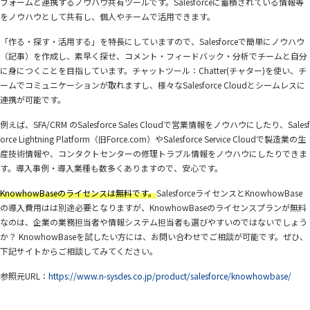
フォームと連携するノウハウ共有ツールです。Salesforceに蓄積されている情報等
をノウハウとして共有し、個人やチームで活用できます。
「作る・探す・活用する」を特長にしていますので、Salesforceで簡単にノウハウ
（記事）を作成し、素早く探せ、コメント・フィードバック・分析でチームと自分
に身につくことを目指しています。チャットツール：Chatter(チャター)を使い、チ
ームでコミュニケーションが取れますし、様々なSalesforce Cloudとシームレスに
連携が可能です。
例えば、SFA/CRM のSalesforce Sales Cloudで営業情報をノウハウにしたり、Salesf
orce Lightning Platform（旧Force.com）やSalesforce Service Cloudで製造業の生
産技術情報や、コンタクトセンターの修理トラブル情報をノウハウにしたりできま
す。導入事例・導入業種も数多くありますので、安心です。
KnowhowBaseのライセンスは無料です。
SalesforceライセンスとKnowhowBase
の導入費用はは別途必要となりますが、KnowhowBaseのライセンスプランが無料
なのは、企業の業務担当者や情報システム担当者も選びやすいのではないでしょう
か？ KnowhowBaseを試したい方には、お問い合わせでご相談が可能です。ぜひ、
下記サイトからご相談してみてください。
参照元URL：
https://www.n-sysdes.co.jp/product/salesforce/knowhowbase/