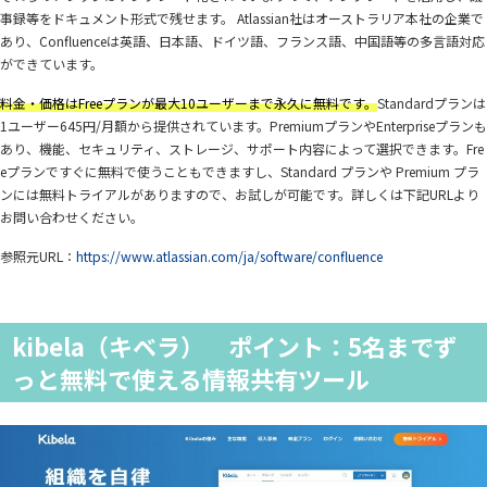
事録等をドキュメント形式で残せます。 Atlassian社はオーストラリア本社の企業で
あり、Confluenceは英語、日本語、ドイツ語、フランス語、中国語等の多言語対応
ができています。
料金・価格はFreeプランが最大10ユーザーまで永久に無料です。
Standardプランは
1ユーザー645円/月額から提供されています。PremiumプランやEnterpriseプランも
あり、機能、セキュリティ、ストレージ、サポート内容によって選択できます。Fre
eプランですぐに無料で使うこともできますし、Standard プランや Premium プラ
ンには無料トライアルがありますので、お試しが可能です。詳しくは下記URLより
お問い合わせください。
参照元URL：
https://www.atlassian.com/ja/software/confluence
kibela（キベラ） ポイント：5名までず
っと無料で使える情報共有ツール