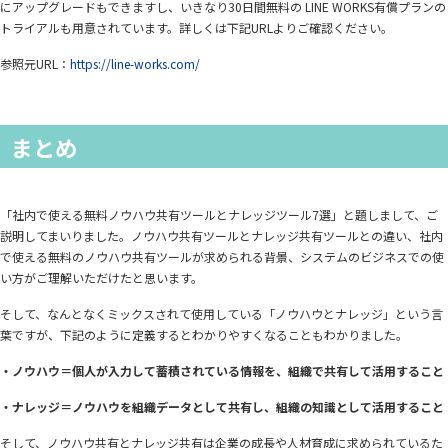
にアップグレードもできますし、いきなり30日間無料の LINE WORKS有償プランの
トライアルも用意されています。詳しくは下記URLよりご確認ください。
参照元URL：
https://line-works.com/
まとめ
「社内で使える無料ノウハウ共有ツールとナレッジツール7選」と題しまして、ご
説明してまいりました。ノウハウ共有ツールとナレッジ共有ツールとの違い、社内
で使える無料のノウハウ共有ツールが求められる背景、システムのビジネスでの使
い方がご理解いただけたと思います。
そして、なんとなくミックスされて使用している「ノウハウとナレッジ」という言
葉ですが、下記のように定義するとわかりやすくなることもわかりました。
・ノウハウ＝個人が入力して蓄積されている情報を、組織で共有して活用すること
・ナレッジ＝ノウハウを組織データとして共有し、組織の知識として活用すること
そして、ノウハウ共有とナレッジ共有は企業の成長や人材育成に求められているた