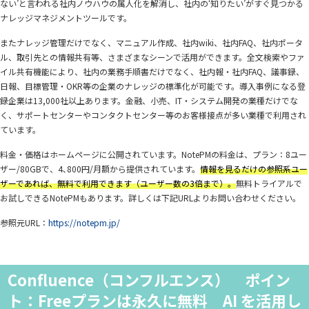
ない’と言われる社内ノウハウの属人化を解消し、社内の‘知りたい’がすぐ見つかる
ナレッジマネジメントツールです。
またナレッジ管理だけでなく、マニュアル作成、社内wiki、社内FAQ、社内ポータ
ル、取引先との情報共有等、さまざまなシーンで活用ができます。全文検索やファ
イル共有機能により、社内の業務手順書だけでなく、社内報・社内FAQ、議事録、
日報、目標管理・OKR等の企業のナレッジの標準化が可能です。導入事例になる登
録企業は13,000社以上あります。金融、小売、IT・システム開発の業種だけでな
く、サポートセンターやコンタクトセンター等のお客様接点が多い業種で利用され
ています。
料金・価格はホームページに公開されています。NotePMの料金は、プラン：8ユー
ザー/80GBで、4､800円/月額から提供されています。
情報を見るだけの参照系ユー
ザーであれば、無料で利用できます（ユーザー数の3倍まで）。
無料トライアルで
お試しできるNotePMもあります。詳しくは下記URLよりお問い合わせください。
参照元URL：
https://notepm.jp/
Confluence（コンフルエンス） ポイン
ト：Freeプランは永久に無料 AI を活用し