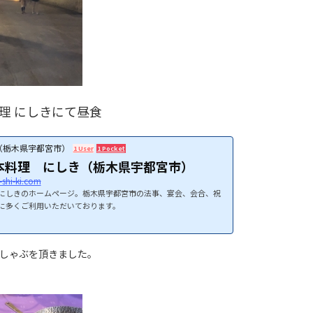
理 にしきにて昼食
き（栃木県宇都宮市）
1 User
1 Pocket
料理 にしき（栃木県宇都宮市）
i-shi-ki.com
にしきのホームページ。栃木県宇都宮市の法事、宴会、会合、祝
に多くご利用いただいております。
しゃぶを頂きました。