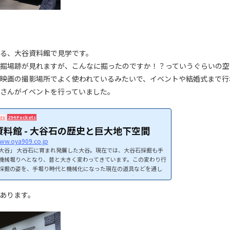
る、大谷資料館で見学です。
掘場跡が見れますが、こんなに掘ったのですか！？っていうぐらいの空
映画の撮影場所でよく使われているみたいで、イベントや結婚式まで行
さんがイベントを行っていました。
rs
294 Pockets
資料館 - 大谷石の歴史と巨大地下空間
www.oya909.co.jp
大谷」 大谷石に育まれ発展した大谷。現在では、大谷石採掘も手
機械堀りへとなり、昔と大きく変わってきています。この変わり行
採掘の姿を、手堀り時代と機械化になった現在の道具などを通し
ております。 また、地下30mの「大谷石地下採掘場跡」は、野球
入ってしまう程の巨大な地下空間で、古代ローマ遺跡を思わせる壮
あります。
幻想的な雰囲気となっております。この巨大地下空間では、コンサ
術展なども開かれ、イベントスペースとしても注目を集めていま