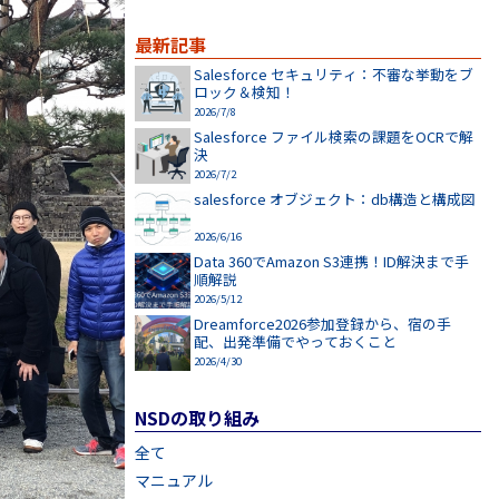
最新記事
Salesforce セキュリティ：不審な挙動をブ
ロック＆検知！
2026/7/8
Salesforce ファイル検索の課題をOCRで解
決
2026/7/2
salesforce オブジェクト：db構造と構成図
2026/6/16
Data 360でAmazon S3連携！ID解決まで手
順解説
2026/5/12
Dreamforce2026参加登録から、宿の手
配、出発準備でやっておくこと
2026/4/30
NSDの取り組み
全て
マニュアル