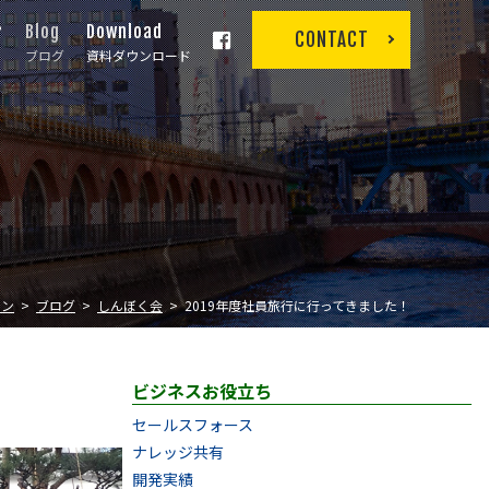
r
Blog
Download
CONTACT
ブログ
資料ダウンロード
イン
ブログ
しんぼく会
2019年度社員旅行に行ってきました！
ビジネスお役立ち
セールスフォース
ナレッジ共有
開発実績