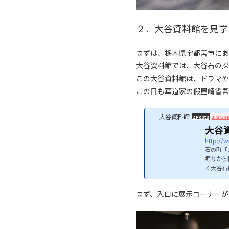
２．大谷資料館を見学
まずは、栃木県宇都宮市にあ
大谷資料館では、大谷石の採
この大谷資料館は、ドラマや
この日も華道家の假屋崎省吾
大谷資料館
2 Posts
172 Use
大谷
http://
石の町「
堀りから
く大谷石
て展示し
場が1っ
まず、入口に展示コーナーが
観かつ、
ートや美
す。