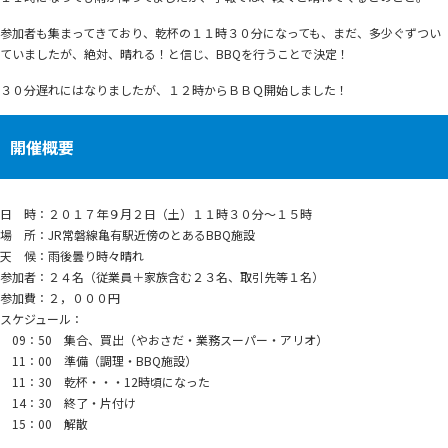
参加者も集まってきており、乾杯の１１時３０分になっても、まだ、多少ぐずつい
ていましたが、絶対、晴れる！と信じ、BBQを行うことで決定！
３０分遅れにはなりましたが、１２時からＢＢＱ開始しました！
開催概要
日 時：２０１７年９月２日（土）１１時３０分～１５時
場 所：JR常磐線亀有駅近傍のとあるBBQ施設
天 候：雨後曇り時々晴れ
参加者：２４名（従業員＋家族含む２３名、取引先等１名）
参加費：２，０００円
スケジュール：
09：50 集合、買出（やおさだ・業務スーパー・アリオ）
11：00 準備（調理・BBQ施設）
11：30 乾杯・・・12時頃になった
14：30 終了・片付け
15：00 解散