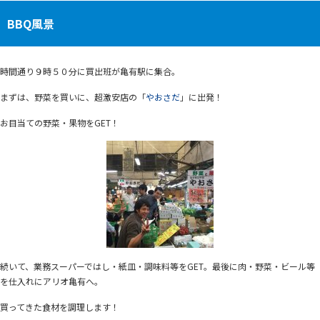
BBQ風景
時間通り９時５０分に買出班が亀有駅に集合。
まずは、野菜を買いに、超激安店の「
やおさだ
」に出発！
お目当ての野菜・果物をGET！
続いて、業務スーパーではし・紙皿・調味料等をGET。最後に肉・野菜・ビール等
を仕入れにアリオ亀有へ。
買ってきた食材を調理します！