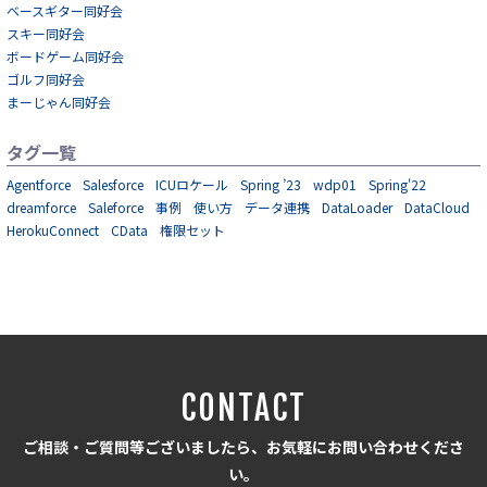
ベースギター同好会
スキー同好会
ボードゲーム同好会
ゴルフ同好会
まーじゃん同好会
タグ一覧
Agentforce
Salesforce
ICUロケール
Spring ’23
wdp01
Spring'22
dreamforce
Saleforce
事例
使い方
データ連携
DataLoader
DataCloud
HerokuConnect
CData
権限セット
CONTACT
ご相談・ご質問等ございましたら、お気軽にお問い合わせくださ
い。