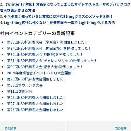
【Winter’17 対応】非表示になってしまったサイトゲストユーザのデバッグログ
を再び表示させる方法
小ネタ集：知っていると非常に便利なStringクラスのメソッド８選！
Lightning移行は怖くない！開発画面を一瞬で Lightning 化する方法
社内イベントカテゴリーの最新記事
第35回NSD杯麻雀大会（皐月賞）を開催しました！
第34回NSD杯麻雀大会（神田金杯）を開催しました！
第32回NSD杯麻雀大会(神田杯)を開催しました！
第31回NSD杯麻雀大会(チャレンジカップ)開催しました！
第30回NSD杯麻雀大会(記念大会)開催しました！
2019年度親睦会イベントＢＢＱ大会開催
第29回NSD杯麻雀大会開催しました！
第30回ボウリング大会
第11回健脚大会
第28回NSD杯麻雀大会開催しました！
第27回NSD杯麻雀大会開催しました！
第26回NSD杯麻雀大会開催しました！
前の記事
次の記事