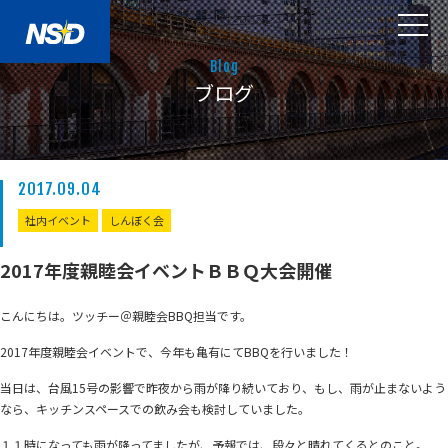
Blog
ブログ
2017.09.04
社内イベント
しんぼく会
2017年度親睦会イベントＢＢＱ大会開催
こんにちは。ツッチー＠親睦会BBQ担当です。
2017年度親睦会イベントで、今年も亀有にてBBQを行いました！
当日は、台風15号の影響で昨夜から雨が降り続いており、もし、雨が止まないよう
なら、キッチンスペースでの飲み会も検討していました。
１１時になっても雨が降ってましたが、予報では、段々と晴れてくるとのこと。