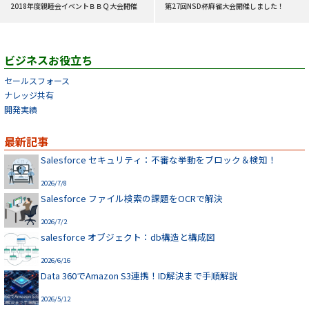
2018年度親睦会イベントＢＢＱ大会開催
第27回NSD杯麻雀大会開催しました！
ビジネスお役立ち
セールスフォース
ナレッジ共有
開発実績
最新記事
Salesforce セキュリティ：不審な挙動をブロック＆検知！
2026/7/8
Salesforce ファイル検索の課題をOCRで解決
2026/7/2
salesforce オブジェクト：db構造と構成図
2026/6/16
Data 360でAmazon S3連携！ID解決まで手順解説
2026/5/12