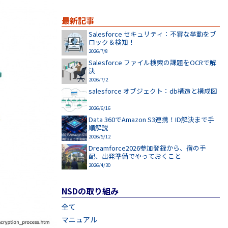
最新記事
Salesforce セキュリティ：不審な挙動をブ
ロック＆検知！
2026/7/8
Salesforce ファイル検索の課題をOCRで解
決
2026/7/2
salesforce オブジェクト：db構造と構成図
2026/6/16
Data 360でAmazon S3連携！ID解決まで手
順解説
2026/5/12
Dreamforce2026参加登録から、宿の手
配、出発準備でやっておくこと
2026/4/30
NSDの取り組み
全て
マニュアル