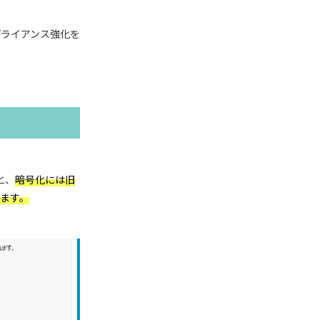
ンプライアンス強化を
と、
暗号化には旧
ります。