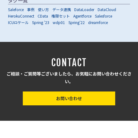
タグ一覧
Saleforce
事例
使い方
データ連携
DataLoader
DataCloud
HerokuConnect
CData
権限セット
Agentforce
Salesforce
ICUロケール
Spring ’23
wdp01
Spring'22
dreamforce
CONTACT
ご相談・ご質問等ございましたら、お気軽にお問い合わせくださ
い。
お問い合わせ