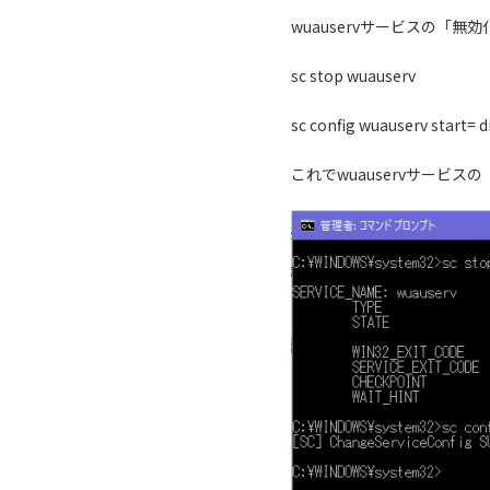
wuauservサービスの「
sc stop wuauserv
sc config wuauserv start= d
これでwuauservサービ