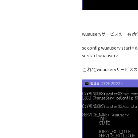
wuauservサービスの「
sc config wuauserv start=
sc start wuauserv
これで
wuauservサー