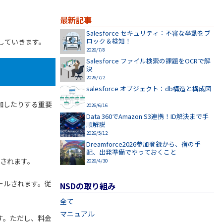
最新記事
Salesforce セキュリティ：不審な挙動をブ
ロック＆検知！
介していきます。
2026/7/8
Salesforce ファイル検索の課題をOCRで解
決
2026/7/2
salesforce オブジェクト：db構造と構成図
追加したりする重要
2026/6/16
Data 360でAmazon S3連携！ID解決まで手
順解説
2026/5/12
Dreamforce2026参加登録から、宿の手
配、出発準備でやっておくこと
されます。
2026/4/30
ールされます。従
NSDの取り組み
全て
マニュアル
す。ただし、料金