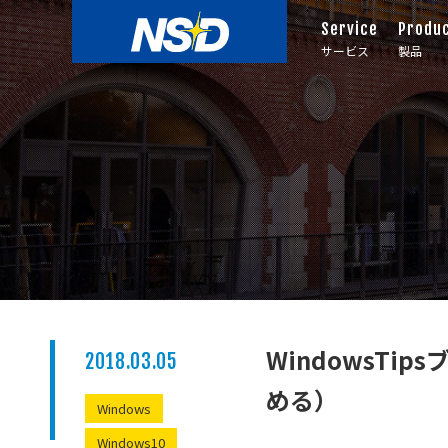
Service
Produ
サービス
製品
WindowsTips
2018.03.05
める）
Windows
Windows10