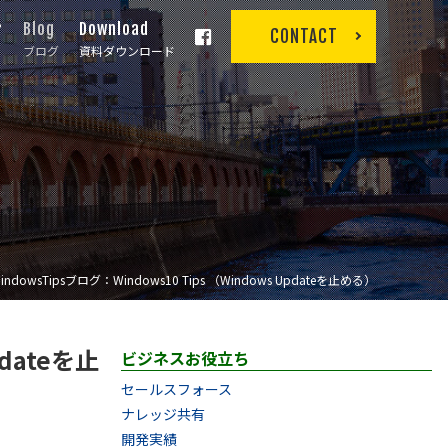
r
Blog
Download
CONTACT
ブログ
資料ダウンロード
indowsTipsブログ：Windows10 Tips （Windows Updateを止める）
pdateを止
ビジネスお役立ち
セールスフォース
ナレッジ共有
開発実績