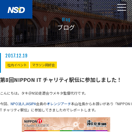
Blog
ブログ
2017.12.19
社内イベント
マラソン同好会
第8回NIPPON IT チャリティ駅伝に参加しました！
こんにちは。タキ＠NSD走遊会ウメキタ監督代行です。
今回、
NPO法人JASIPA
会員の
オレンジアーチ
本山社長からお誘いがあり「NIPPON I
T チャリティ駅伝」に参加してきましたのでレポートします。