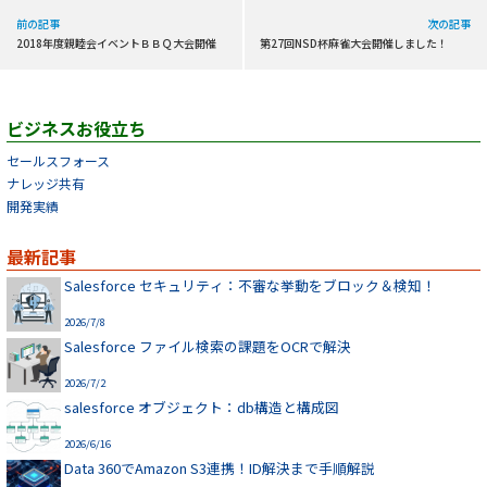
前の記事
次の記事
2018年度親睦会イベントＢＢＱ大会開催
第27回NSD杯麻雀大会開催しました！
ビジネスお役立ち
セールスフォース
ナレッジ共有
開発実績
最新記事
Salesforce セキュリティ：不審な挙動をブロック＆検知！
2026/7/8
Salesforce ファイル検索の課題をOCRで解決
2026/7/2
salesforce オブジェクト：db構造と構成図
2026/6/16
Data 360でAmazon S3連携！ID解決まで手順解説