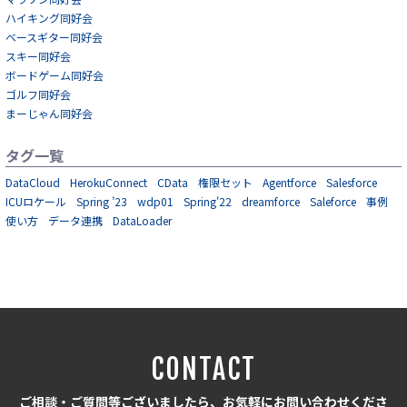
ハイキング同好会
ベースギター同好会
スキー同好会
ボードゲーム同好会
ゴルフ同好会
まーじゃん同好会
タグ一覧
DataCloud
HerokuConnect
CData
権限セット
Agentforce
Salesforce
ICUロケール
Spring ’23
wdp01
Spring'22
dreamforce
Saleforce
事例
使い方
データ連携
DataLoader
CONTACT
ご相談・ご質問等ございましたら、お気軽にお問い合わせくださ