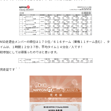
NSD走遊会メンバーの順位は１７０位／６１６チーム（棄権１１チーム含む）、タ
イムは、１時間１２分３７秒、平均タイム１４分台／人です！
初参加にしては頑張ったのではと思います。
完走証です＾＾