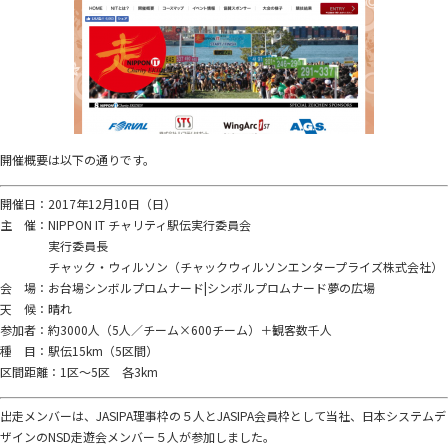
開催概要は以下の通りです。
開催日：2017年12月10日（日）
主 催：NIPPON IT チャリティ駅伝実行委員会
実行委員長
チャック・ウィルソン（チャックウィルソンエンタープライズ株式会社）
会 場：お台場シンボルプロムナード|シンボルプロムナード夢の広場
天 候：晴れ
参加者：約3000人（5人／チーム×600チーム）＋観客数千人
種 目：駅伝15km（5区間）
区間距離：1区～5区 各3km
出走メンバーは、JASIPA理事枠の５人とJASIPA会員枠として当社、日本システムデ
ザインのNSD走遊会メンバー５人が参加しました。