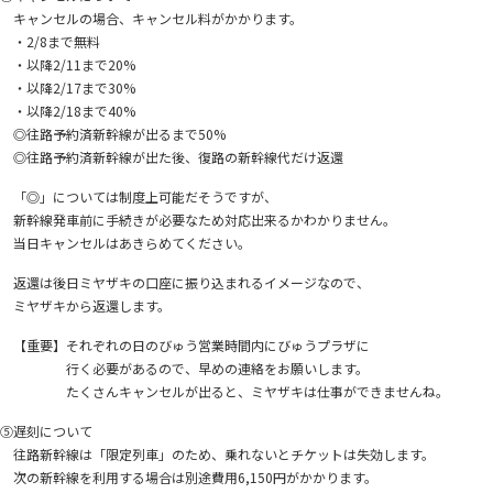
キャンセルの場合、キャンセル料がかかります。
・2/8まで無料
・以降2/11まで20%
・以降2/17まで30%
・以降2/18まで40%
◎往路予約済新幹線が出るまで50%
◎往路予約済新幹線が出た後、復路の新幹線代だけ返還
「◎」については制度上可能だそうですが、
新幹線発車前に手続きが必要なため対応出来るかわかりません。
当日キャンセルはあきらめてください。
返還は後日ミヤザキの口座に振り込まれるイメージなので、
ミヤザキから返還します。
【重要】それぞれの日のびゅう営業時間内にびゅうプラザに
行く必要があるので、早めの連絡をお願いします。
たくさんキャンセルが出ると、ミヤザキは仕事ができませんね。
⑤遅刻について
往路新幹線は「限定列車」のため、乗れないとチケットは失効します。
次の新幹線を利用する場合は別途費用6,150円がかかります。