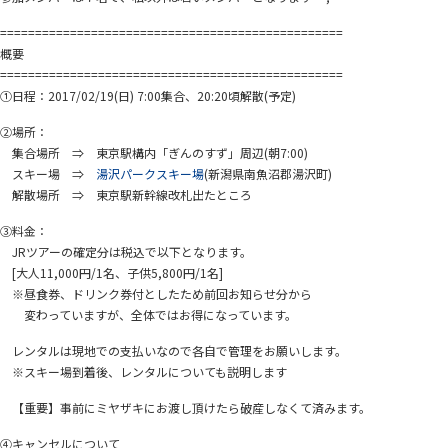
=================================================
概要
=================================================
①日程：2017/02/19(日) 7:00集合、20:20頃解散(予定)
②場所：
集合場所 ⇒ 東京駅構内「ぎんのすず」周辺(朝7:00)
スキー場 ⇒
湯沢パークスキー場
(新潟県南魚沼郡湯沢町)
解散場所 ⇒ 東京駅新幹線改札出たところ
③料金：
JRツアーの確定分は税込で以下となります。
[大人11,000円/1名、子供5,800円/1名]
※昼食券、ドリンク券付としたため前回お知らせ分から
変わっていますが、全体ではお得になっています。
レンタルは現地での支払いなので各自で管理をお願いします。
※スキー場到着後、レンタルについても説明します
【重要】事前にミヤザキにお渡し頂けたら破産しなくて済みます。
④キャンセルについて